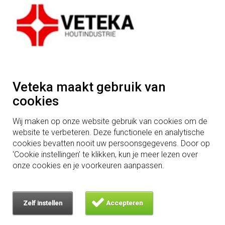
Alle gevelprofielen
Profielen voor horizontale montage
Profielen voor verticale montage
Profielen voor een open gevel
Profielen voor een gesloten gevel
Speciale profielen
Aftimmerhout
Veteka maakt gebruik van
Houtkennis
cookies
Welke houtsoort voor gevelbekleding?
Open of gesloten gevelbekleding
Wij maken op onze website gebruik van cookies om de
Horizontale of verticale gevelbekleding
website te verbeteren. Deze functionele en analytische
Belangrijke info brandvertragend hout
cookies bevatten nooit uw persoonsgegevens. Door op
Eisen houten gevel en brandveiligheid
‘Cookie instellingen’ te klikken, kun je meer lezen over
Eisen houten wanden en brandveiligheid
onze cookies en je voorkeuren aanpassen.
Gebruiksklasse, Risicoklasse en Duurzaamheidsklasse
Is brandvertragend hout duurzaam?
Is thermisch gemodificeerd hout duurzaam?
Zelf instellen
Accepteren
Waarom hout - 100 pluspunten van hout
ZaagMaat
Over ons