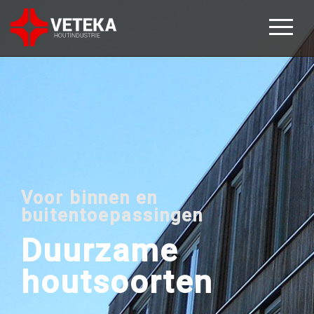
Voor binnen en
buitentoepassingen
Duurzame
houtsoorten