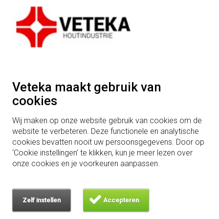
Duurzaamheid
Mogelijkheden in houtbewerking
Vacatures
Algemenevoorwaarden
Adres
Houtindustrie Veteka B.V.
Veteka maakt gebruik van
Wit Hollandweg 3
cookies
5091TB Middelbeers
Wij maken op onze website gebruik van cookies om de
Tel: +31 (0)13 514 20 12
website te verbeteren. Deze functionele en analytische
cookies bevatten nooit uw persoonsgegevens. Door op
‘Cookie instellingen’ te klikken, kun je meer lezen over
onze cookies en je voorkeuren aanpassen.
Hardhouthandel
is een zusterbedrijf van Veteka
Zelf instellen
Accepteren
Veteka B.V. © 2026 Alle rechten voorbehouden