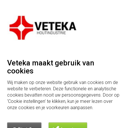
Downloads
Ons team
Duurzaamheid
Mogelijkheden in houtbewerking
Vacatures
Algemenevoorwaarden
Adres
Houtindustrie Veteka B.V.
Veteka maakt gebruik van
Wit Hollandweg 3
cookies
5091TB Middelbeers
Wij maken op onze website gebruik van cookies om de
Tel: +31 (0)13 514 20 12
website te verbeteren. Deze functionele en analytische
cookies bevatten nooit uw persoonsgegevens. Door op
‘Cookie instellingen’ te klikken, kun je meer lezen over
onze cookies en je voorkeuren aanpassen.
Hardhouthandel
is een zusterbedrijf van Veteka