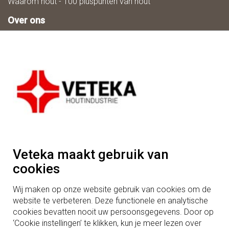
Waarom hout - 100 pluspunten van hout
Over ons
Zaagmaat
Downloads
Ons team
Duurzaamheid
Mogelijkheden in houtbewerking
Vacatures
Algemenevoorwaarden
Adres
Houtindustrie Veteka B.V.
Veteka maakt gebruik van
Wit Hollandweg 3
cookies
5091TB Middelbeers
Wij maken op onze website gebruik van cookies om de
Tel: +31 (0)13 514 20 12
website te verbeteren. Deze functionele en analytische
cookies bevatten nooit uw persoonsgegevens. Door op
‘Cookie instellingen’ te klikken, kun je meer lezen over