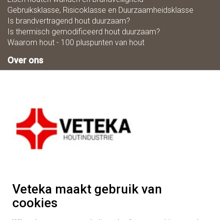
Gebruiksklasse, Risicoklasse en Duurzaamheidsklasse
Is brandvertragend hout duurzaam?
Is thermisch gemodificeerd hout duurzaam?
Waarom hout - 100 pluspunten van hout
Over ons
Zaagmaat
Downloads
Ons team
Duurzaamheid
Mogelijkheden in houtbewerking
Vacatures
Algemenevoorwaarden
Adres
Houtindustrie Veteka B.V.
Veteka maakt gebruik van
Wit Hollandweg 3
cookies
5091TB Middelbeers