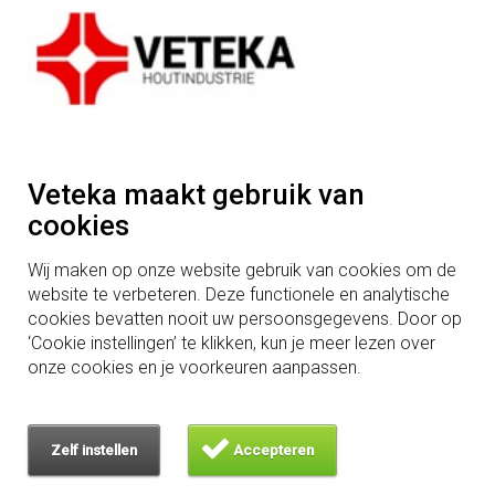
Duurzaamheid
Mogelijkheden in houtbewerking
Vacatures
Algemenevoorwaarden
Adres
Houtindustrie Veteka B.V.
Veteka maakt gebruik van
Wit Hollandweg 3
cookies
5091TB Middelbeers
Wij maken op onze website gebruik van cookies om de
Tel: +31 (0)13 514 20 12
website te verbeteren. Deze functionele en analytische
cookies bevatten nooit uw persoonsgegevens. Door op
‘Cookie instellingen’ te klikken, kun je meer lezen over
onze cookies en je voorkeuren aanpassen.
Hardhouthandel
is een zusterbedrijf van Veteka
Zelf instellen
Accepteren
Veteka B.V. © 2026 Alle rechten voorbehouden