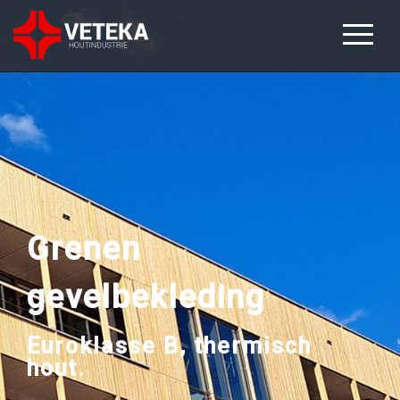
Grenen
gevelbekleding
Euroklasse B, thermisch
hout.