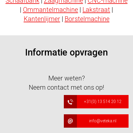
Schaafbank
|
Zaagmachine
|
CNC-machine
|
Ommantelmachine
|
Lakstraat
|
Kantenlijmer
|
Borstelmachine
Informatie opvragen
Meer weten?
Neem contact met ons op!
+31(0) 13 514 20 12
info@veteka.nl