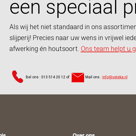
een speciaal pr
Als wij het niet
standaard
in ons assortimen
slijperij! Precies naar uw wens in vrijwel ie
afwerking én houtsoort.
Ons team helpt u g
Bel ons : 013 514 20 12 of
Mail ons :
info@veteka.nl
nis
Over ons