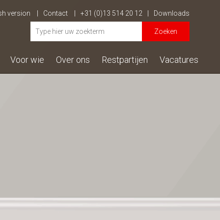
sh version
Contact
+31 (0)13 514 20 12
Downloads
Zoeken
Voor wie
Over ons
Restpartijen
Vacatures