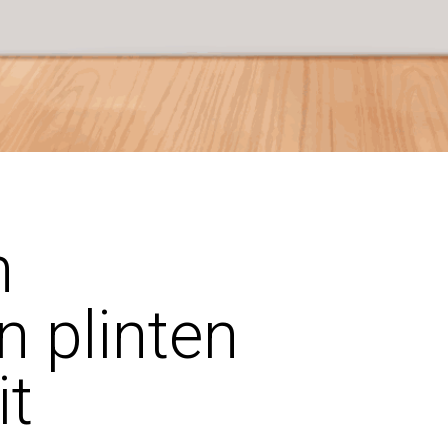
n
n plinten
it