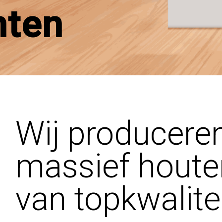
nten
Wij producere
massief houte
van topkwalite