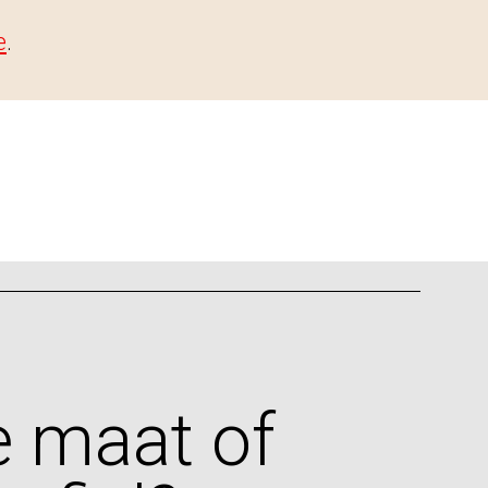
e
.
e maat of